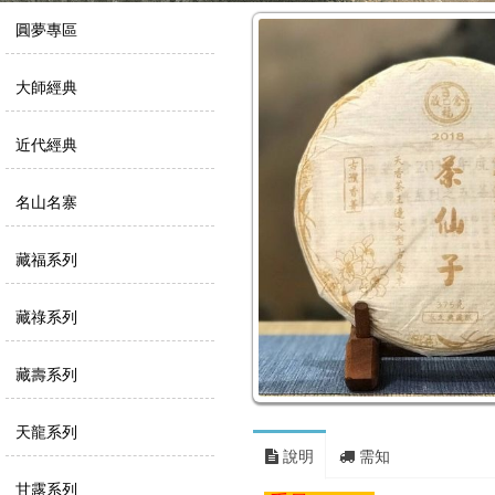
圓夢專區
大師經典
近代經典
名山名寨
藏福系列
藏祿系列
藏壽系列
天龍系列
說明
需知
甘露系列