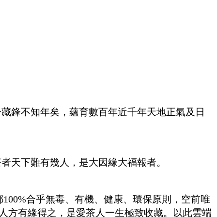
身藏鋒不知年矣，蘊育數百年近千年天地正氣及日
茶者天下難有幾人，是大因緣大福報者。
100%合乎無毒、有機、健康、環保原則，空前唯
之人方有緣得之，是愛茶人一生極致收藏。以此雲端