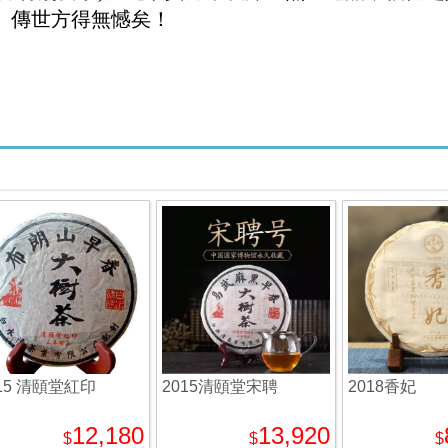
、傳世方得無憾矣！
15 清頤堂紅印
2015清頤堂宋聘
2018香妃
12,180
13,920
$
$
$