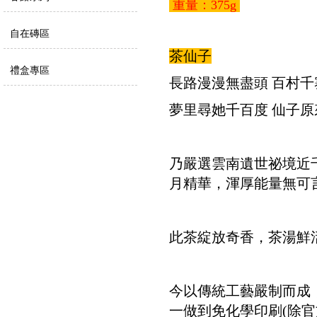
重量：375g
自在磚區
茶仙子
禮盒專區
長路漫漫無盡頭 百村千
夢里尋她千百度 仙子原
乃嚴選雲南遺世祕境近
月精華，渾厚能量無可
此茶綻放奇香，茶湯鮮
今以傳統工藝嚴制而成
一做到免化學印刷(除