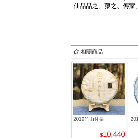
仙品品之、藏之、傳家
相關商品
2019竹山甘泉
20
10,440
$