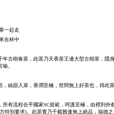
寨一起走
來在杯中
千年古樹春茶，此茶乃天香茶王邊大型古樹茶，
隱
言喻。
活，絲甜入扉，香潤至極，世間無上好茶也，
得此
，所有流程合乎國家SC規範，呵護至極，由裡到外都
官方特別要求)。此茶實乃千載難逢無上絕品，福德