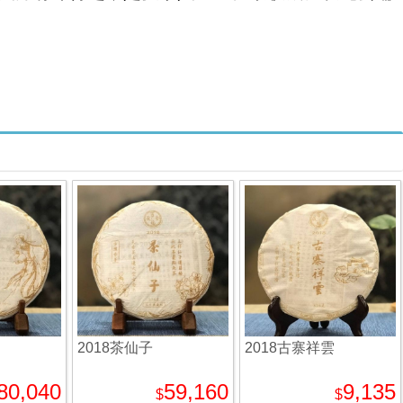
2018茶仙子
2018古寨祥雲
80,040
59,160
9,135
$
$