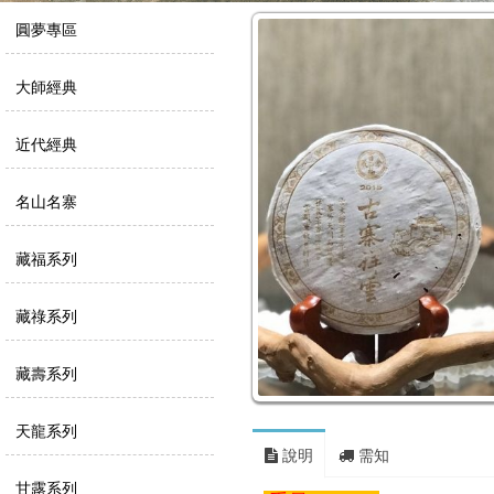
圓夢專區
大師經典
近代經典
名山名寨
藏福系列
藏祿系列
藏壽系列
天龍系列
說明
需知
甘露系列