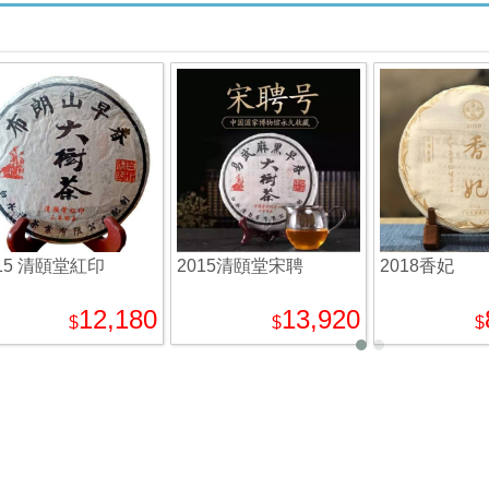
15 清頤堂紅印
2015清頤堂宋聘
2018香妃
12,180
13,920
$
$
$