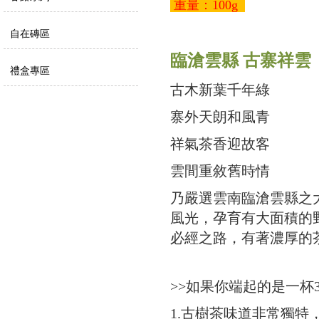
重量：100g
自在磚區
臨滄雲縣 古寨祥雲
禮盒專區
古木新葉千年綠
寨外天朗和風青
祥氣茶香迎故客
雲間重敘舊時情
乃嚴選雲南臨滄雲縣之
風光，孕育有大面積的
必經之路，有著濃厚的
>>如果你端起的是一杯
1.古樹茶味道非常獨