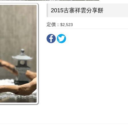
2015古寨祥雲分享餅
定價：
$2,523