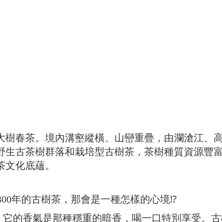
大樹春茶。境內溝壑縱橫、山巒重疊，由瀾滄江、
野生古茶樹群落和栽培型古樹茶，茶樹種質資源豐
茶文化底蘊。
300年的古樹茶，那會是一種怎樣的心境⁉️
特，它的香氣是那種穩重的暗香，喝一口特別享受。