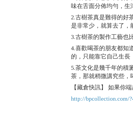
味在舌面分佈均勻，生津特
2.古樹茶真是難得的
是非常少，就算去了，
3.古樹茶的製作工藝
4.喜歡喝茶的朋友都
的，只能靠它自己生長
5.茶文化是幾千年的
茶，那就稍微講究些，
【藏倉快訊】 如果你端
http://bpcollection.com/