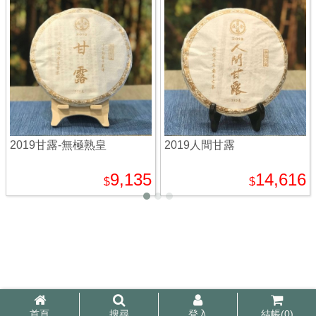
2019甘露-無極熟皇
2019人間甘露
9,135
14,616
$
$
首頁
搜尋
登入
結帳(
0
)