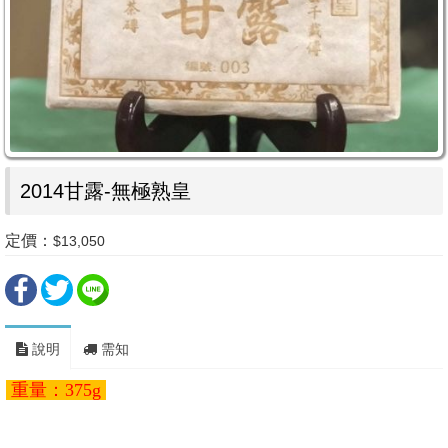
2014甘露-無極熟皇
定價：
$13,050
說明
需知
重量：375g