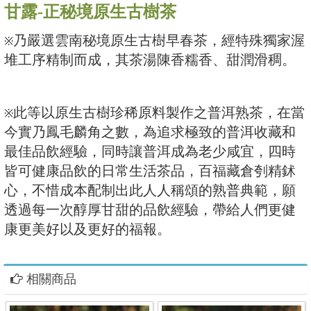
甘露-正秘境原生古樹茶
乃嚴選雲南秘境原生古樹早春茶，經特殊獨家渥
※
堆工序精制而成，其茶湯陳香糯香、甜潤滑稠。
此等以原生古樹珍稀原料製作之普洱熟茶，在當
※
今實乃鳳毛麟角之數，為追求極致的普洱收藏和
最佳品飲經驗，同時讓普洱成為老少咸宜，四時
皆可健康品飲的日常生活茶品，百福藏倉刳精鉥
心，不惜成本配制出此人人稱頌的熟普典範，願
透過每一次醇厚甘甜的品飲經驗，帶給人們更健
康更美好以及更好的福報。
相關商品