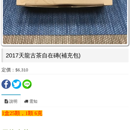
2017天龍古茶自在磚(補充包)
定價：
$6,310
說明
需知
1盒25顆，1顆 6克