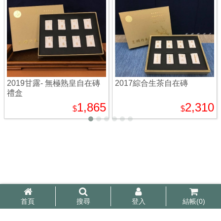
2019甘露- 無極熟皇自在磚
2017綜合生茶自在磚
禮盒
1,865
2,310
$
$
首頁
搜尋
登入
結帳(
0
)