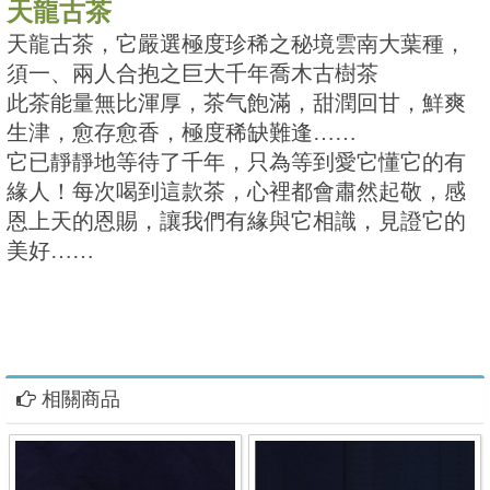
天龍古茶
天龍古茶，它嚴選極度珍稀之秘境雲南大葉種，
須一、
兩人合抱之巨大千年喬木古樹茶
此茶能量無比渾厚，茶气飽滿，甜潤回甘，鮮爽
生津，愈存愈香，
極度稀缺難逢……
它已靜靜地等待了千年，只為等到愛它懂它的有
緣人！
每次喝到這款茶，心裡都會肅然起敬，感
恩上天的恩賜，
讓我們有緣與它相識，見證它的
美好……
相關商品