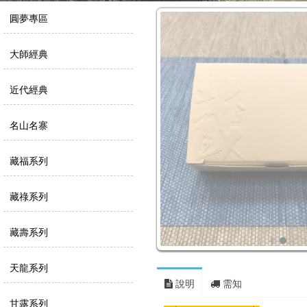
圓夢專區
大師經典
近代經典
名山名寨
藏福系列
藏祿系列
藏壽系列
天龍系列
說明
需知
甘露系列