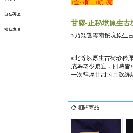
1盒25顆，1顆 6克
自在磚區
甘露-正秘境原生古
禮盒專區
乃嚴選雲南秘境原生
※
此等以原生古樹珍稀
※
成為老少咸宜，四時皆
一次醇厚甘甜的品飲經
相關商品