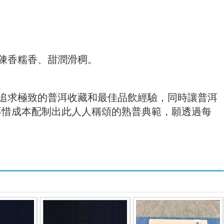
陳香糯香、甜潤滑稠。
追求極致的普洱收藏和最佳品飲經驗，同時讓普洱
不惜成本配制出此人人稱頌的熟普典範，願透過每