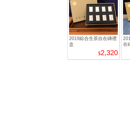
2019綜合生茶自在磚禮
2
盒
在
2,320
$