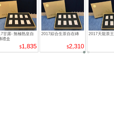
017甘露- 無極熟皇自
2017綜合生茶自在磚
2017天龍茶
磚禮盒
1,835
2,310
$
$