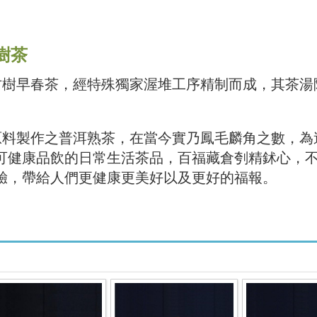
樹茶
古樹早春茶，經特殊獨家渥堆工序精制而成，其茶湯
原料製作之普洱熟茶，在當今實乃鳳毛麟角之數，為
可健康品飲的日常生活茶品，百福藏倉刳精鉥心，
驗，帶給人們更健康更美好以及更好的福報。