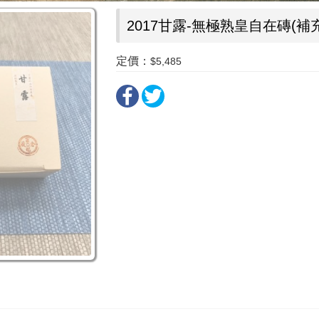
2017甘露-無極熟皇自在磚(補
定價：
$5,485