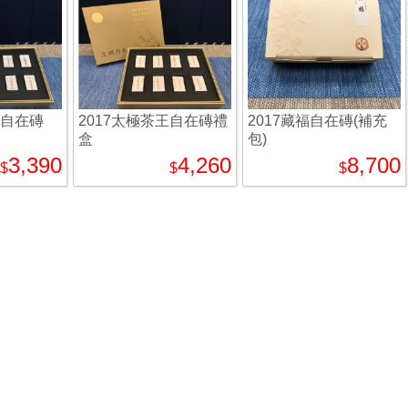
王自在磚
2017太極茶王自在磚禮
2017藏福自在磚(補充
盒
包)
3,390
4,260
8,700
$
$
$