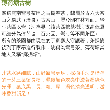
薄荷塘古樹
嚴選雲南彎弓茶區之古樹春茶，隸屬於古六大茶
山之易武（漫撒）古茶山，屬於國有林裡面。彎
弓茶區以彎弓河為界（該茶區按茶樹海拔高低還
可細分為薄荷塘、百茶園、彎弓等不同茶區），
所有的茶園都由現在的丁家寨人守護著，茶採摘
後到丁家寨進行製作，統稱為彎弓茶。薄荷塘當
地人又稱"麻拐塘"。
此茶水路細膩，山野氣息更足，採摘手法是標準
的一芽三葉留長梗，曬後顏色灰亮中透著墨綠色
光澤，葉底黑、長、粗、厚，湯色清亮透明，滋
味香甜韻足！