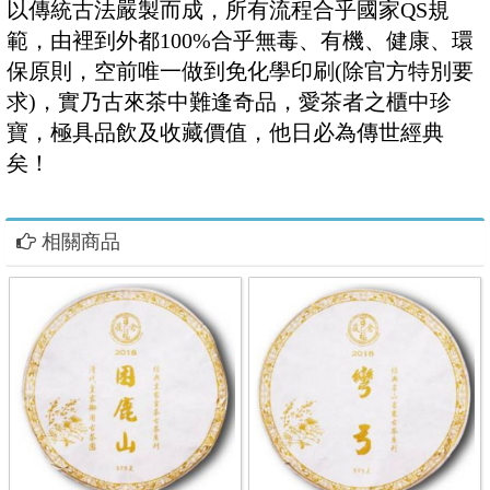
以傳統古法嚴製而成，所有流程合乎國家QS規
範，由裡到外都100%合乎無毒、有機、健康、環
保原則，空前唯一做到免化學印刷(除官方特別要
求)，實乃古來茶中難逢奇品，愛茶者之櫃中珍
寶，極具品飲及收藏價值，他日必為傳世經典
矣！
相關商品