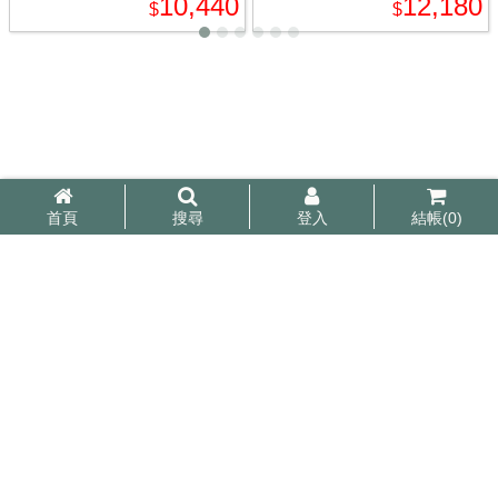
10,440
12,180
$
$
首頁
搜尋
登入
結帳(
0
)