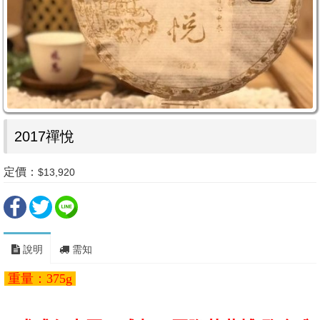
2017禪悅
定價：
$13,920
說明
需知
重量：375g