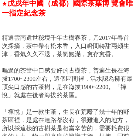
戊戌年中國（成都）國際茶葉博 覽會唯
★
一指定紀念茶
精選雲南遺世秘境千年古樹春茶，乃2017年春首
次採摘，
茶中帶有松木香，入口瞬間轉甜兩頰生
津，香氣久久不退，
茶氣飽滿，愈存愈香。
喝過的茶當中口感要好的古樹茶，普遍生長在海
拔
1700~
2300左右，這個區間裡，活水認為擁有最
頂尖口感的古
茶樹，
是在海拔
1900~2200
。「禪
悅」就處在後者海拔的茶區。
「禪悅」是一款生茶，生長在荒廢了幾十年的野
茶區裡，
是處在連路都沒有，很難進入的地方，
所以採這樣的古樹茶是相當辛苦的，需要耗費很