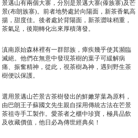
景邁山有兩個大寨，分別是景邁大寨(傣族寨)及芒
景(布朗族寨)。前者地勢處於向陽面，新茶香氣高
揚，甜度佳。後者處於背陽面，新茶澀味稍重，
茶氣足，後期轉化出來厚積薄發。
滇南原始森林裡有一群部族，瘴疾幾乎使其瀕臨
滅絕。他們在無意中發現茶樹的葉子可緩解病
痛、振奮精神，從此，視茶樹為神，遇到野生茶
樹便以保護。
選用景邁山芒景古茶樹發出的鮮嫩芽葉為原料，
由巴朗王子蘇國文先生親自採用傳統古法在芒景
茶祖寺手工製作。愛茶者之櫃中珍寶，極具品飲
及收藏價值，他日必為傳世經典矣！