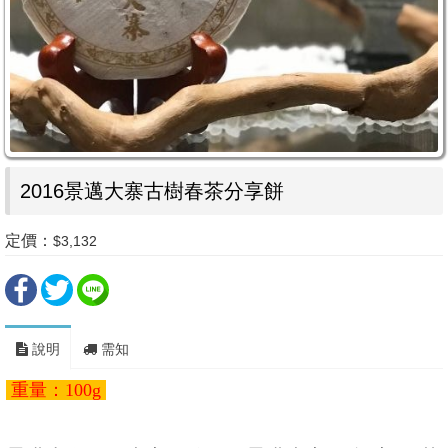
2016景邁大寨古樹春茶分享餅
定價：
$3,132
說明
需知
重量：100g